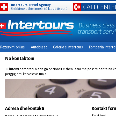
Intertours Travel Agency
Shërbime udhëtimesh të klasit të parë
Rezervimi online
Autobusat
Galeria e Intertours
Kompania Interto
Na kontaktoni
Ju lutemi përdoreni njërin ga opcionet e shenuaara më poshtë për të na k
përgjigjemi kërkesave tuaja.
Adresa dhe kontakti
Kontakt for
Emri juaj