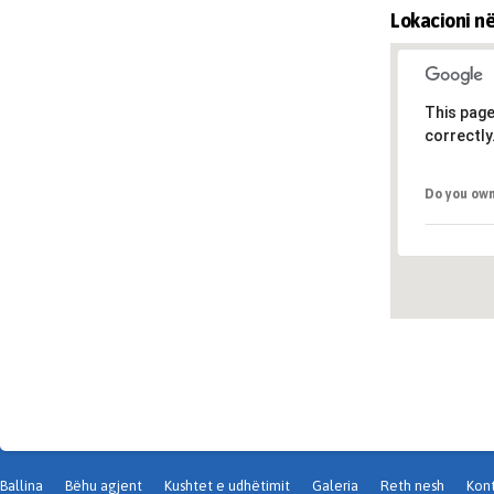
Lokacioni në
This page
correctly
Do you own
Ballina
Bëhu agjent
Kushtet e udhëtimit
Galeria
Reth nesh
Kont