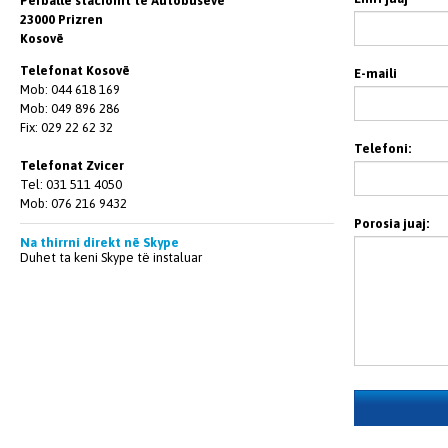
Perballë stacionit te Autobuseve
23000 Prizren
Kosovë
Telefonat Kosovë
E-maili
Mob: 044 618 169
Mob: 049 896 286
Fix: 029 22 62 32
Telefoni:
Telefonat Zvicer
Tel: 031 511 4050
Mob: 076 216 9432
Porosia juaj:
Na thirrni direkt në Skype
Duhet ta keni Skype të instaluar